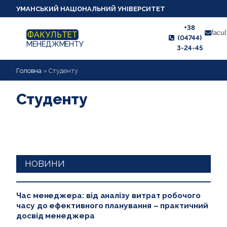
УМАНСЬКИЙ НАЦІОНАЛЬНИЙ УНІВЕРСИТЕТ
+38
facu
ФАКУЛЬТЕТ
(04744)
МЕНЕДЖМЕНТУ
3-24-45
ПРО ФАКУЛЬТЕТ
Головна
»
Студенту
ЖИТТЯ ФАКУЛЬТЕТУ
Студенту
АБІТУРІЄНТУ
СТУДЕНТУ
КАФЕДРИ
НОВИНИ
НАУКОВА РОБОТА
Час менеджера: від аналізу витрат робочого
часу до ефективного планування – практичний
ВИХОВНА РОБОТА
досвід менеджера