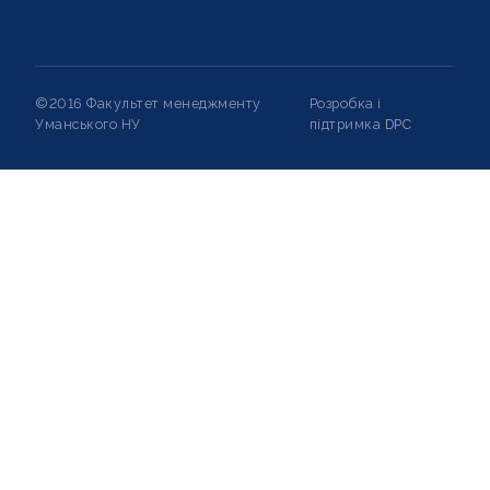
©2016 Факультет менеджменту
Розробка і
Уманського НУ
підтримка
DPC