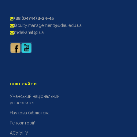
+38 (04744) 3-24-45
faculty.management@udau.edu.ua
mdekanat@i.ua
ІНШІ САЙТИ
Уманський національний
університет
Наукова бібліотека
Репозиторій
АСУ УНУ