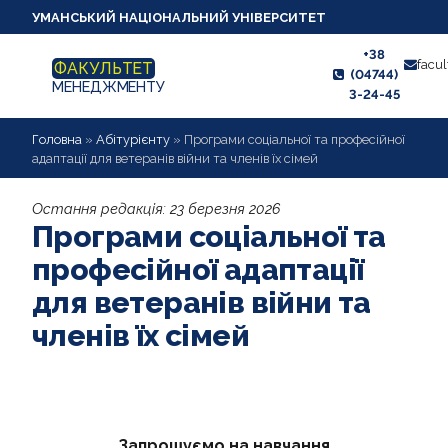
УМАНСЬКИЙ НАЦІОНАЛЬНИЙ УНІВЕРСИТЕТ
+38
facu
ФАКУЛЬТЕТ
(04744)
МЕНЕДЖМЕНТУ
3-24-45
ПРО ФАКУЛЬТЕТ
Головна
»
Абітурієнту
»
Програми соціальної та професійної
адаптації для ветеранів війни та членів їх сімей
ЖИТТЯ ФАКУЛЬТЕТУ
Остання редакція:
23 березня 2026
Програми соціальної та
АБІТУРІЄНТУ
професійної адаптації
СТУДЕНТУ
для ветеранів війни та
КАФЕДРИ
членів їх сімей
НАУКОВА РОБОТА
ВИХОВНА РОБОТА
Запрошуємо на навчання