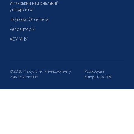
Уманський національний
університет
Наукова бібліотека
Репозиторій
АСУ УНУ
©2016 Факультет менеджменту
Розробка і
Уманського НУ
підтримка
DPC