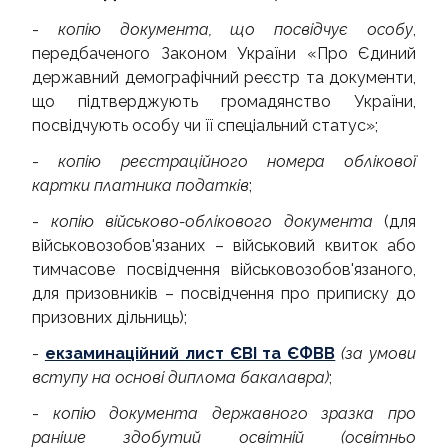
-
копію документа, що посвідчує особу
,
передбаченого Законом України «Про Єдиний
державний демографічний реєстр та документи,
що підтверджують громадянство України,
посвідчують особу чи її спеціальний статус»;
-
копію реєстраційного номера облікової
картки платника податків
;
-
копію військово-облікового документа
(для
військовозобов'язаних – військовий квиток або
тимчасове посвідчення військовозобов'язаного,
для призовників – посвідчення про приписку до
призовних дільниць);
-
екзаминаційний лист ЄВІ та ЄФВВ
(за умови
вступу на основі диплома бакалавра)
;
-
копію документа державного зразка про
раніше здобутий освітній (освітньо